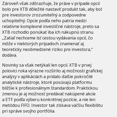
Zároveň však zdôrazňuje, že práve v prípade opcií
bolo pre XTB dôležité nastaviť produkt tak, aby bol
pre investorov zrozumiteľný a zodpovedne
uchopiteľný. Opcie podľa neho patria medzi
relatívne komplexné investičné nástroje, preto sa
XTB rozhodlo ponúkať iba ich nákupnú stranu.
„Zatiaľ nechceme ísť cestou vydávania opcií, čo
môže v niektorých prípadoch znamenať aj
teoreticky neobmedzené riziko pre investora,“
dodáva.
Novinky sa však netýkali len opcií. XTB v prvej
polovici roka výrazne rozšírilo aj možnosti grafickej
analýzy v aplikáciách a pridalo ďalšie pokročilé
analytické nástroje, ktoré posúvajú platformu
bližšie k profesionálnym štandardom. Praktickou
zmenou je aj možnosť predávať nakúpené akcie
a ETF podľa výberu konkrétnej pozície, a nie len
metódou FIFO. Investor tak získava väčšiu flexibilitu
pri správe svojho portfólia.