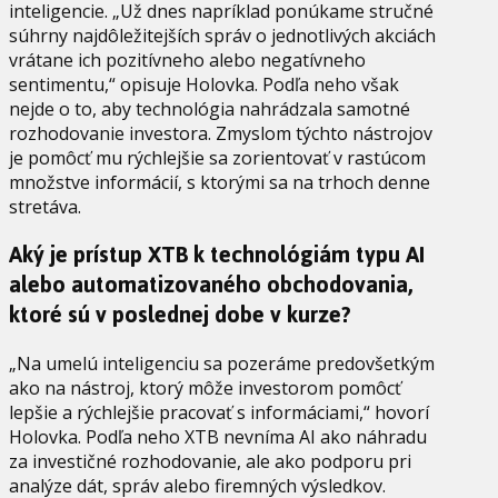
inteligencie. „Už dnes napríklad ponúkame stručné
súhrny najdôležitejších správ o jednotlivých akciách
vrátane ich pozitívneho alebo negatívneho
sentimentu,“ opisuje Holovka. Podľa neho však
nejde o to, aby technológia nahrádzala samotné
rozhodovanie investora. Zmyslom týchto nástrojov
je pomôcť mu rýchlejšie sa zorientovať v rastúcom
množstve informácií, s ktorými sa na trhoch denne
stretáva.
Aký je prístup XTB k technológiám typu AI
alebo automatizovaného obchodovania,
ktoré sú v poslednej dobe v kurze?
„Na umelú inteligenciu sa pozeráme predovšetkým
ako na nástroj, ktorý môže investorom pomôcť
lepšie a rýchlejšie pracovať s informáciami,“ hovorí
Holovka. Podľa neho XTB nevníma AI ako náhradu
za investičné rozhodovanie, ale ako podporu pri
analýze dát, správ alebo firemných výsledkov.