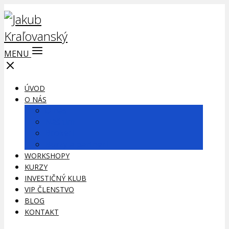
MENU
ÚVOD
O NÁS
O nás
Náš tím
Brokeri
Burzy a partneri
WORKSHOPY
KURZY
INVESTIČNÝ KLUB
VIP ČLENSTVO
BLOG
KONTAKT