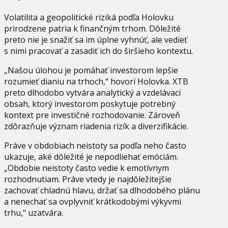
Volatilita a geopolitické riziká podľa Holovku
prirodzene patria k finančným trhom. Dôležité
preto nie je snažiť sa im úplne vyhnúť, ale vedieť
s nimi pracovať a zasadiť ich do širšieho kontextu.
„Našou úlohou je pomáhať investorom lepšie
rozumieť dianiu na trhoch,“ hovorí Holovka. XTB
preto dlhodobo vytvára analytický a vzdelávací
obsah, ktorý investorom poskytuje potrebný
kontext pre investičné rozhodovanie. Zároveň
zdôrazňuje význam riadenia rizík a diverzifikácie.
Práve v obdobiach neistoty sa podľa neho často
ukazuje, aké dôležité je nepodliehať emóciám.
„Obdobie neistoty často vedie k emotívnym
rozhodnutiam. Práve vtedy je najdôležitejšie
zachovať chladnú hlavu, držať sa dlhodobého plánu
a nenechať sa ovplyvniť krátkodobými výkyvmi
trhu,“ uzatvára.