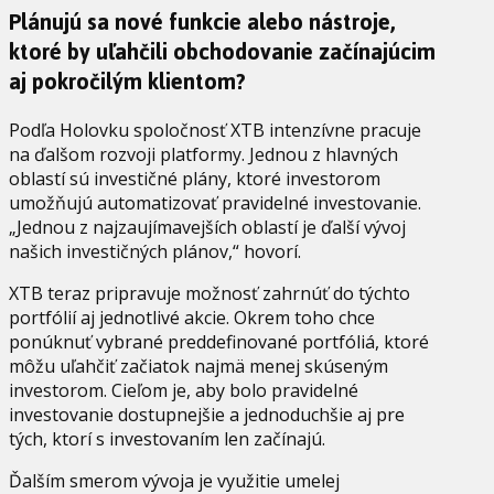
Plánujú sa nové funkcie alebo nástroje,
ktoré by uľahčili obchodovanie začínajúcim
aj pokročilým klientom?
Podľa Holovku spoločnosť XTB intenzívne pracuje
na ďalšom rozvoji platformy. Jednou z hlavných
oblastí sú investičné plány, ktoré investorom
umožňujú automatizovať pravidelné investovanie.
„Jednou z najzaujímavejších oblastí je ďalší vývoj
našich investičných plánov,“ hovorí.
XTB teraz pripravuje možnosť zahrnúť do týchto
portfólií aj jednotlivé akcie. Okrem toho chce
ponúknuť vybrané preddefinované portfóliá, ktoré
môžu uľahčiť začiatok najmä menej skúseným
investorom. Cieľom je, aby bolo pravidelné
investovanie dostupnejšie a jednoduchšie aj pre
tých, ktorí s investovaním len začínajú.
Ďalším smerom vývoja je využitie umelej