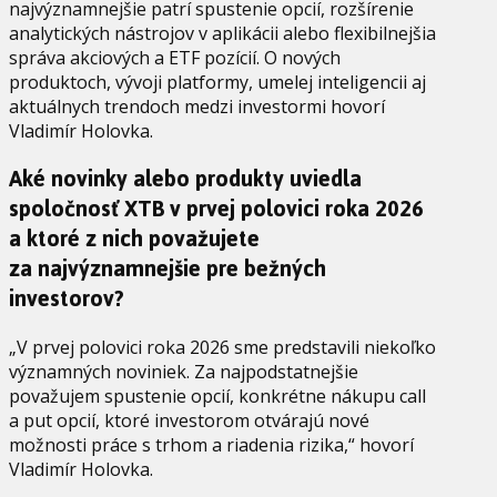
najvýznamnejšie patrí spustenie opcií, rozšírenie
analytických nástrojov v aplikácii alebo flexibilnejšia
správa akciových a ETF pozícií. O nových
produktoch, vývoji platformy, umelej inteligencii aj
aktuálnych trendoch medzi investormi hovorí
Vladimír Holovka.
Aké novinky alebo produkty uviedla
spoločnosť XTB v prvej polovici roka 2026
a ktoré z nich považujete
za najvýznamnejšie pre bežných
investorov?
„V prvej polovici roka 2026 sme predstavili niekoľko
významných noviniek. Za najpodstatnejšie
považujem spustenie opcií, konkrétne nákupu call
a put opcií, ktoré investorom otvárajú nové
možnosti práce s trhom a riadenia rizika,“ hovorí
Vladimír Holovka.