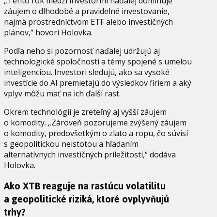
„Tento rok medzi investormi naďalej dominuje
záujem o dlhodobé a pravidelné investovanie,
najmä prostredníctvom ETF alebo investičných
plánov,“ hovorí Holovka.
Podľa neho si pozornosť naďalej udržujú aj
technologické spoločnosti a témy spojené s umelou
inteligenciou. Investori sledujú, ako sa vysoké
investície do AI premietajú do výsledkov firiem a aký
vplyv môžu mať na ich ďalší rast.
Okrem technológií je zreteľný aj vyšší záujem
o komodity. „Zároveň pozorujeme zvýšený záujem
o komodity, predovšetkým o zlato a ropu, čo súvisí
s geopolitickou neistotou a hľadaním
alternatívnych investičných príležitostí,“ dodáva
Holovka.
Ako XTB reaguje na rastúcu volatilitu
a geopolitické riziká, ktoré ovplyvňujú
trhy?