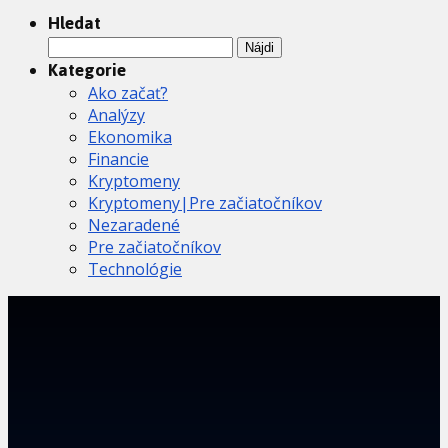
Hledat
Hľadať:
Kategorie
Ako začať?
Analýzy
Ekonomika
Financie
Kryptomeny
Kryptomeny|Pre začiatočníkov
Nezaradené
Pre začiatočníkov
Technológie