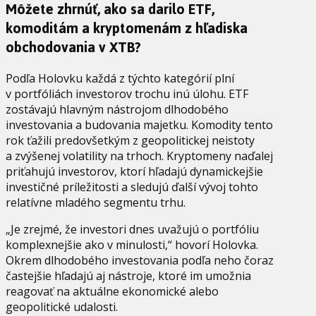
Môžete zhrnúť, ako sa darilo ETF,
komoditám a kryptomenám z hľadiska
obchodovania v XTB?
Podľa Holovku každá z týchto kategórií plní
v portfóliách investorov trochu inú úlohu. ETF
zostávajú hlavným nástrojom dlhodobého
investovania a budovania majetku. Komodity tento
rok ťažili predovšetkým z geopolitickej neistoty
a zvýšenej volatility na trhoch. Kryptomeny naďalej
priťahujú investorov, ktorí hľadajú dynamickejšie
investičné príležitosti a sledujú ďalší vývoj tohto
relatívne mladého segmentu trhu.
„Je zrejmé, že investori dnes uvažujú o portfóliu
komplexnejšie ako v minulosti,“ hovorí Holovka.
Okrem dlhodobého investovania podľa neho čoraz
častejšie hľadajú aj nástroje, ktoré im umožnia
reagovať na aktuálne ekonomické alebo
geopolitické udalosti.