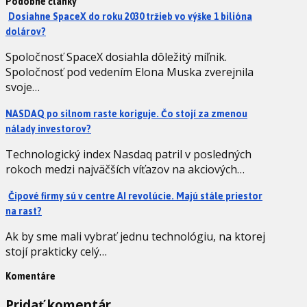
Podobné články
Dosiahne SpaceX do roku 2030 tržieb vo výške 1 bilióna
dolárov?
Spoločnosť SpaceX dosiahla dôležitý míľnik.
Spoločnosť pod vedením Elona Muska zverejnila
svoje…
NASDAQ po silnom raste koriguje. Čo stojí za zmenou
nálady investorov?
Technologický index Nasdaq patril v posledných
rokoch medzi najväčších víťazov na akciových…
Čipové firmy sú v centre AI revolúcie. Majú stále priestor
na rast?
Ak by sme mali vybrať jednu technológiu, na ktorej
stojí prakticky celý…
Komentáre
Pridať komentár