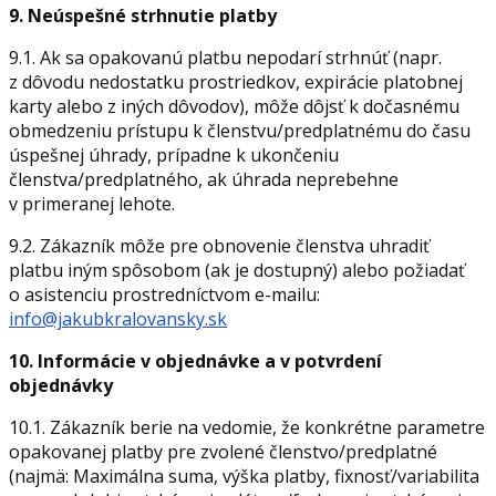
9. Neúspešné strhnutie platby
9.1. Ak sa opakovanú platbu nepodarí strhnúť (napr.
z dôvodu nedostatku prostriedkov, expirácie platobnej
karty alebo z iných dôvodov), môže dôjsť k dočasnému
obmedzeniu prístupu k členstvu/predplatnému do času
úspešnej úhrady, prípadne k ukončeniu
členstva/predplatného, ak úhrada neprebehne
v primeranej lehote.
9.2. Zákazník môže pre obnovenie členstva uhradiť
platbu iným spôsobom (ak je dostupný) alebo požiadať
o asistenciu prostredníctvom e-mailu:
info@jakubkralovansky.sk
10. Informácie v objednávke a v potvrdení
objednávky
10.1. Zákazník berie na vedomie, že konkrétne parametre
opakovanej platby pre zvolené členstvo/predplatné
(najmä: Maximálna suma, výška platby, fixnosť/variabilita