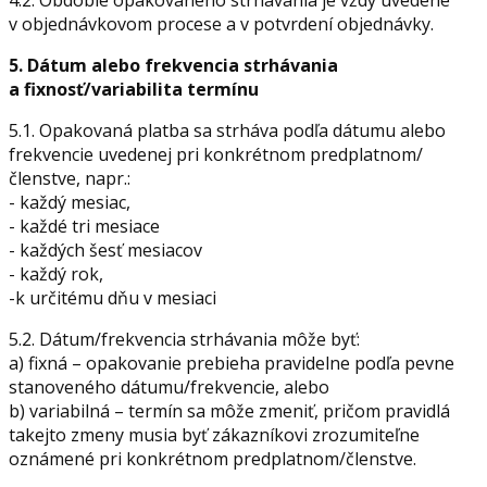
4.2. Obdobie opakovaného strhávania je vždy uvedené
v objednávkovom procese a v potvrdení objednávky.
5. Dátum alebo frekvencia strhávania
a fixnosť/variabilita termínu
5.1. Opakovaná platba sa strháva podľa dátumu alebo
frekvencie uvedenej pri konkrétnom predplatnom/
členstve, napr.:
- každý mesiac,
- každé tri mesiace
- každých šesť mesiacov
- každý rok,
-k určitému dňu v mesiaci
5.2. Dátum/frekvencia strhávania môže byť:
a) fixná – opakovanie prebieha pravidelne podľa pevne
stanoveného dátumu/frekvencie, alebo
b) variabilná – termín sa môže zmeniť, pričom pravidlá
takejto zmeny musia byť zákazníkovi zrozumiteľne
oznámené pri konkrétnom predplatnom/členstve.