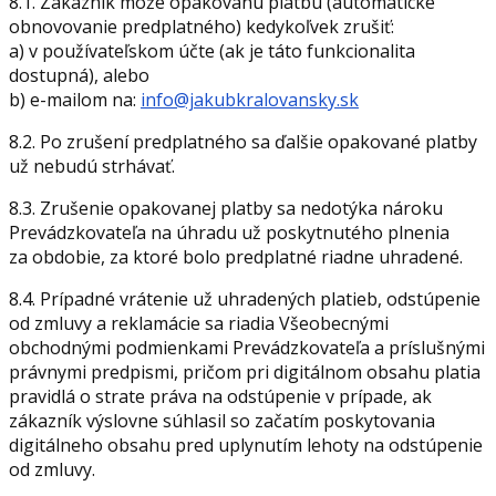
8.1. Zákazník môže opakovanú platbu (automatické
obnovovanie predplatného) kedykoľvek zrušiť:
a) v používateľskom účte (ak je táto funkcionalita
dostupná), alebo
b) e-mailom na:
info@jakubkralovansky.sk
8.2. Po zrušení predplatného sa ďalšie opakované platby
už nebudú strhávať.
8.3. Zrušenie opakovanej platby sa nedotýka nároku
Prevádzkovateľa na úhradu už poskytnutého plnenia
za obdobie, za ktoré bolo predplatné riadne uhradené.
8.4. Prípadné vrátenie už uhradených platieb, odstúpenie
od zmluvy a reklamácie sa riadia Všeobecnými
obchodnými podmienkami Prevádzkovateľa a príslušnými
právnymi predpismi, pričom pri digitálnom obsahu platia
pravidlá o strate práva na odstúpenie v prípade, ak
zákazník výslovne súhlasil so začatím poskytovania
digitálneho obsahu pred uplynutím lehoty na odstúpenie
od zmluvy.