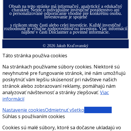
Obsah na tejto stránke má informačný, analytický a edukačný
charakter. Nejde o individuálne investičné poradenstvo ani
o personalizované odporúčanie vhodné pre konkrétnu osobu.
Investovanie je spojené
s rizikom straty časti alebo celej investície. Každé investičné
rozhodnutie je výlučne zodpovednosťou investora. Viac informácií
nájdete v časti Disclaimer a povinné informácie.
© 2026 Jakub Kraľovanský
Táto stránka používa cookies
Na stránkach používame súbory cookies. Niektoré sú
nevyhnutné pre fungovanie stránok, iné nám umožňujú
poskytnúť vám lepšiu skúsenosť pri návšteve našich
stránok alebo zobrazovaní reklamy, pomáhajú nám
analyzovať návštevnosť a stránky zlepšovať.
Viac
informácií
Nastavenie cookies
Odmietnuť všetko
Prijať všetko
Súhlas s používaním cookies
Cookies sú malé súbory, ktoré sa dočasne ukladajú vo