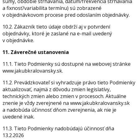
sumy, obdobie strhávania, dátum/frekvencia strhávania
a fixnosť/variabilita termínu) sú zobrazené
v objednávkovom procese pred odoslaním objednávky.
10.2. Zákazník tieto údaje obdrží aj v potvrdení
objednávky, ktoré je zaslané na e-mail uvedený
v objednávke.
11. Záverečné ustanovenia
11.1. Tieto Podmienky sú dostupné na webovej stránke
www.jakubkralovansky.sk.
11.2. Prevádzkovateľ si vyhradzuje právo tieto Podmienky
aktualizovať, najmä z dôvodu zmien legislatívy,
technických zmien alebo zmien v procesoch. Aktuálne
znenie je vždy zverejnené na www.jakubkralovansky.sk
a nadobúda účinnosť dňom zverejnenia, ak nie je
uvedené inak.
11.3. Tieto Podmienky nadobúdajú účinnosť dňa
13.2.2026