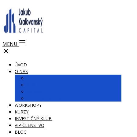
MENU
ÚVOD
O NÁS
O nás
Náš tím
Brokeri
Burzy a partneri
WORKSHOPY
KURZY
INVESTIČNÝ KLUB
VIP ČLENSTVO
BLOG