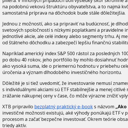
piliera. V mnohých prípadoch boli výsledky skôr skromné 
na podobnú vekovú štruktúru obyvateľstva, a to najmä kvôli
samostatná príprava na dôchodok bude stále dôležitejšia.
Jednou z možností, ako sa pripraviť na budúcnosť, je dlho
svetových spoločností s nízkymi poplatkami a pravidelne i
jednotlivé akcie, ale celé indexy alebo segmenty trhu. Aj 
od štátneho dôchodku a zabezpečí lepšiu finančnú stabilit
Napríklad americký index S&P 500 rástol za posledných 100
po dobu 40 rokov, jeho portfólio by mohlo dosiahnuť hodno
ako vysoká suma, ide o priemernú hodnotu v priebehu celej
úročenia a význam dlhodobého investičného horizontu.
Dôležité je si tiež uvedomiť, že investovanie nemusí zname
s individuálnymi akciami sú ETF stabilnejšie a menej citliv
zrážanie nákupnej ceny v čase, čo môže výrazne znížiť vplyv 
XTB pripravilo
bezplatný praktický e-book
s názvom
„Ako 
investičné možnosti existujú, aké výhody ponúkajú ETF v po
procesom a začať bezpečne investovať. Okrem teórie obsahu
triedy aktív.