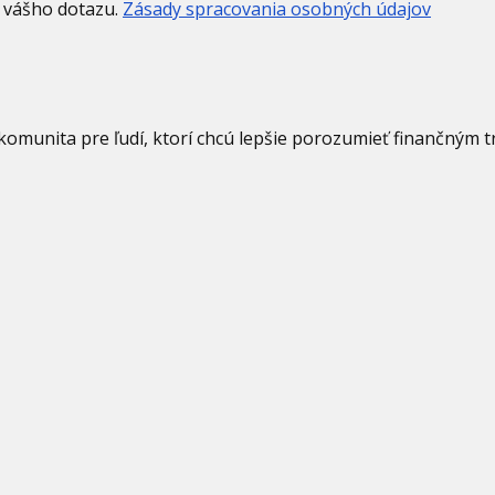
 vášho dotazu.
Zásady spracovania osobných údajov
 komunita pre ľudí, ktorí chcú lepšie porozumieť finančným 