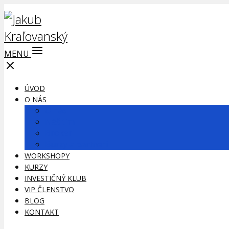
MENU
ÚVOD
O NÁS
O nás
Náš tím
Brokeri
Burzy a partneri
WORKSHOPY
KURZY
INVESTIČNÝ KLUB
VIP ČLENSTVO
BLOG
KONTAKT