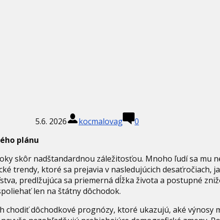
5.6. 2026
kocmalovag
0
ného plánu
roky skôr nadštandardnou záležitosťou. Mnoho ľudí sa mu ne
cké trendy, ktoré sa prejavia v nasledujúcich desaťročiach, 
ľstva, predlžujúca sa priemerná dĺžka života a postupné zniž
oliehať len na štátny dôchodok.
ch chodiť dôchodkové prognózy, ktoré ukazujú, aké výnosy