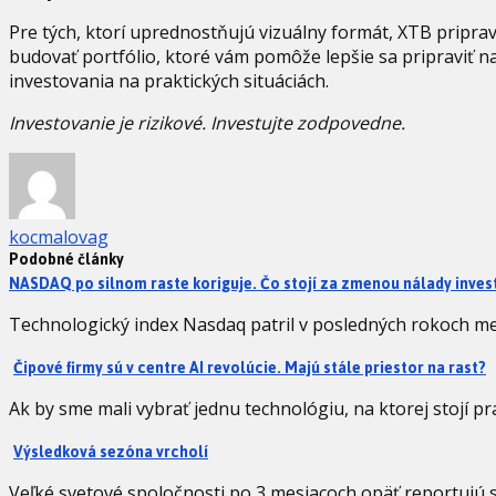
Pre tých, ktorí uprednostňujú vizuálny formát, XTB priprav
budovať portfólio, ktoré vám pomôže lepšie sa pripraviť na 
investovania na praktických situáciách.
Investovanie je rizikové. Investujte zodpovedne.
kocmalovag
Podobné články
NASDAQ po silnom raste koriguje. Čo stojí za zmenou nálady inves
Technologický index Nasdaq patril v posledných rokoch me
Čipové firmy sú v centre AI revolúcie. Majú stále priestor na rast?
Ak by sme mali vybrať jednu technológiu, na ktorej stojí pr
Výsledková sezóna vrcholí
Veľké svetové spoločnosti po 3 mesiacoch opäť reportujú 