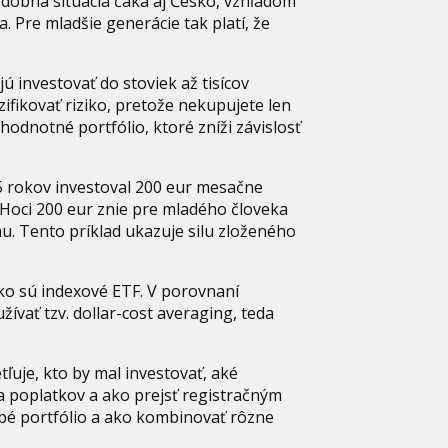
dobná situácia čaká aj Česko, vzhľadom
. Pre mladšie generácie tak platí, že
 investovať do stoviek až tisícov
fikovať riziko, pretože nekupujete len
hodnotné portfólio, ktoré zníži závislosť
25 rokov investoval 200 eur mesačne
 Hoci 200 eur znie pre mladého človeka
u. Tento príklad ukazuje silu zloženého
 ako sú indexové ETF. V porovnaní
žívať tzv. dollar-cost averaging, teda
tľuje, kto by mal investovať, aké
ka poplatkov a ako prejsť registračným
obé portfólio a ako kombinovať rôzne