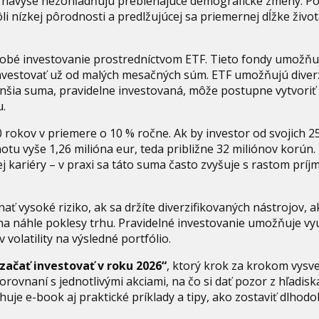
a navyše nezohľadňujú prebiehajúce demografické zmeny. Po
 nízkej pôrodnosti a predlžujúcej sa priemernej dĺžke života
dobé investovanie prostredníctvom ETF. Tieto fondy umožňujú
nvestovať už od malých mesačných súm. ETF umožňujú diverzi
menšia suma, pravidelne investovaná, môže postupne vytvoriť 
u.
 rokov v priemere o 10 % ročne. Ak by investor od svojich 
tu vyše 1,26 milióna eur, teda približne 32 miliónov korún.
 kariéry – v praxi sa táto suma často zvyšuje s rastom príjm
nať vysoké riziko, ak sa držíte diverzifikovaných nástrojov,
é na náhle poklesy trhu. Pravidelné investovanie umožňuje vyu
volatility na výsledné portfólio.
začať investovať v roku 2026“
, ktorý krok za krokom vysve
rovnaní s jednotlivými akciami, na čo si dať pozor z hľadis
je e-book aj praktické príklady a tipy, ako zostaviť dlhod