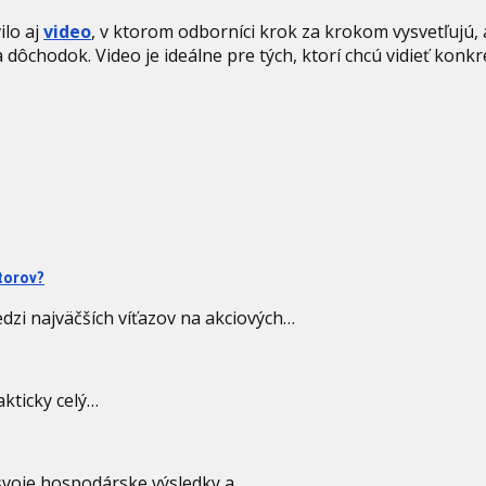
ilo aj
video
, v ktorom odborníci krok za krokom vysvetľujú,
dôchodok. Video je ideálne pre tých, ktorí chcú vidieť konkr
torov?
dzi najväčších víťazov na akciových…
akticky celý…
svoje hospodárske výsledky a…