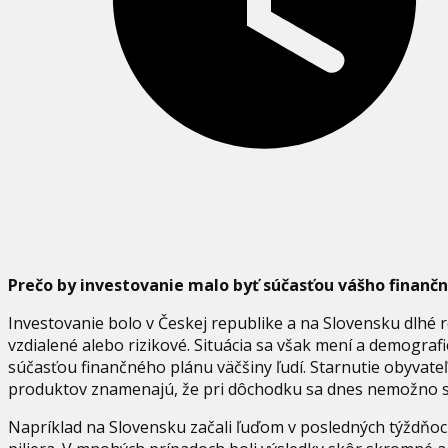
Prečo by investovanie malo byť súčasťou vášho finanč
Investovanie bolo v Českej republike a na Slovensku dlhé 
vzdialené alebo rizikové. Situácia sa však mení a demografi
súčasťou finančného plánu väčšiny ľudí. Starnutie obyvate
produktov znamenajú, že pri dôchodku sa dnes nemožno sp
Napríklad na Slovensku začali ľuďom v posledných týždňo