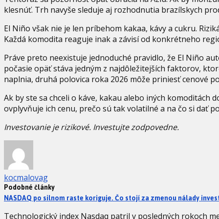
klesnúť. Trh navyše sleduje aj rozhodnutia brazílskych pr
El Niño však nie je len príbehom kakaa, kávy a cukru. Riziká 
Každá komodita reaguje inak a závisí od konkrétneho regi
Práve preto neexistuje jednoduché pravidlo, že El Niño aut
počasie opäť stáva jedným z najdôležitejších faktorov, kt
naplnia, druhá polovica roka 2026 môže priniesť cenové po
Ak by ste sa chceli o káve, kakau alebo iných komoditách do
ovplyvňuje ich cenu, prečo sú tak volatilné a na čo si dať 
Investovanie je rizikové. Investujte zodpovedne.
kocmalovag
Podobné články
NASDAQ po silnom raste koriguje. Čo stojí za zmenou nálady inves
Technologický index Nasdaq patril v posledných rokoch me