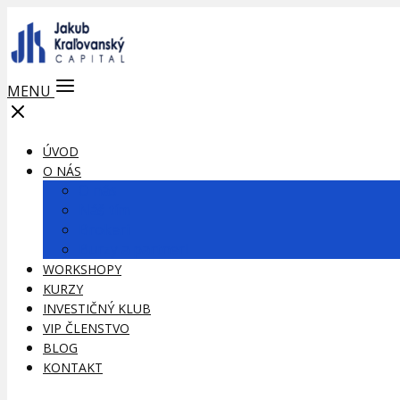
MENU
ÚVOD
O NÁS
O nás
Náš tím
Brokeri
Burzy a partneri
WORKSHOPY
KURZY
INVESTIČNÝ KLUB
VIP ČLENSTVO
BLOG
KONTAKT