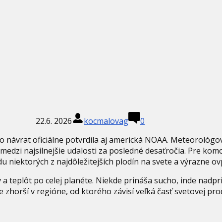
22.6. 2026
kocmalovag
0
ho návrat oficiálne potvrdila aj americká NOAA. Meteorológo
í medzi najsilnejšie udalosti za posledné desaťročia. Pre komo
u niektorých z najdôležitejších plodín na svete a výrazne ovp
a teplôt po celej planéte. Niekde prináša sucho, inde nadpr
zhorší v regióne, od ktorého závisí veľká časť svetovej pro