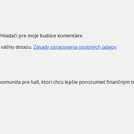
ehliadači pre moje budúce komentáre.
 vášho dotazu.
Zásady spracovania osobných údajov
 komunita pre ľudí, ktorí chcú lepšie porozumieť finančným 