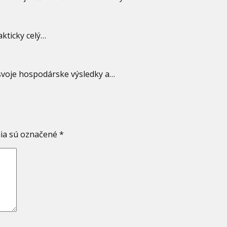
akticky celý…
svoje hospodárske výsledky a…
ia sú označené
*