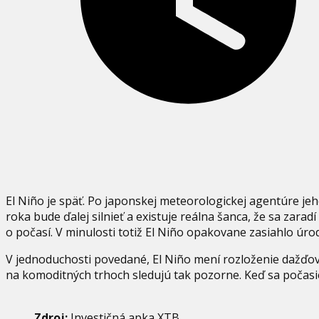
El Niño je späť. Po japonskej meteorologickej agentúre je
roka bude ďalej silnieť a existuje reálna šanca, že sa zarad
o počasí. V minulosti totiž El Niño opakovane zasiahlo úrod
V jednoduchosti povedané, El Niño mení rozloženie dažďov 
na komoditných trhoch sledujú tak pozorne. Keď sa počasie 
Zdroj:
Investičná apka XTB