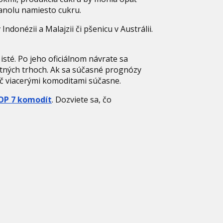
tanolu namiesto cukru.
ndonézii a Malajzii či pšenicu v Austrálii.
isté. Po jeho oficiálnom návrate sa
ditných trhoch. Ak sa súčasné prognózy
eč viacerými komoditami súčasne.
OP 7 komodít
. Dozviete sa, čo