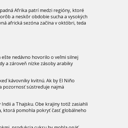
padná Afrika patrí medzi regióny, ktoré
horôb a neskôr obdobie sucha a vysokých
vná africká sezóna začína v októbri, teda
a ešte nedávno hovorilo o veľmi silnej
ody a zároveň nízke zásoby arabiky
keď kávovníky kvitnú. Ak by El Niño
 sa pozornosť sústreďuje najmä
ndii a Thajsku. Obe krajiny totiž zasiahli
da, ktorá pomohla pokryť časť globálneho
rokmi, produkcia cukru by mohla opäť