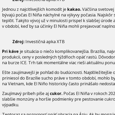
Jednou z najcitlivejších komodít je
kakao.
Väčšina svetovej 
bývajú počas El Niña náchylné na výkyvy počasia. Najskôr
teplôt. Takýto vývoj už v minulosti prispel k slabšej úrode
v období, keď by sa účinky El Niña mohli prejavovať naplno
Zdroj:
Investičná apka XTB
Pri káve
je situácia o niečo komplikovanejšia. Brazília, na
produkcii, ceny v posledných týždňoch opäť rastú. Dôvodom
na burze ICE. Trh tak momentálne viac rieši aktuálnu pon
Ešte zaujímavejší je pohľad do budúcnosti. Najdôležitejšie
priniesol do Brazílie sucho práve v tomto období, mohlo b
na Vietnam, kde El Niño historicky často prinášalo nedosta
Zaujímavý príbeh píše aj
cukor.
Počas El Niña v rokoch 2023
slabšie monzúny a horšie podmienky pre pestovanie cukrove
výpadku.
Tentoraz sa pozornosť opäť obracia na Áziu. Ak by monzún