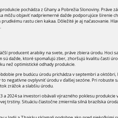
produkcie pochádza z Ghany a Pobrežia Slonoviny. Práve zá
 sa môžu objaviť nadpriemerné dažde podporujúce šírenie c
 a prudkému rastu cien kakaa. Dôležité je aj načasovanie. Hla
.
jväčší producent arabiky na svete, práve zbiera úrodu. Hoci s
 sú dažde, ktoré spomaľujú zber, zhoršujú kvalitu časti úr
uku než optimistické odhady produkcie.
 obdobie pre budúcu úrodu prichádza v septembri a októbri, 
y to negatívne ovplyvniť úrodu v ďalšej sezóne. Pri robuste
tok zrážok a slabšiu úrodu.
 a 2024 sa investori obávali výrazného poklesu produkcie v I
j trstiny. Situáciu čiastočne zmiernila silná brazílska úro
y v Indii a Thajsku sklamali podobne ako pred niekoľkými 