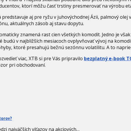
oducentov, ktorí môžu časť trstiny presmerovať na výrobu e
predstavuje aj pre ryžu v juhovýchodnej Ázii, palmový olej v I
ónu, aktuálnych zásob aj stavu dopytu.
omaticky znamená rast cien všetkých komodít. Jedno je však 
oré budú v najbližších mesiacoch ovplyvňovať vývoj na komo
hyby, ktoré presahujú bežnú sezónnu volatilitu. A to napri
zvedieť viac, XTB si pre Vás pripravilo
bezplatný e-book T
pozor pri obchodovaní.
torov?
dzi najväčších víťazov na akciových…