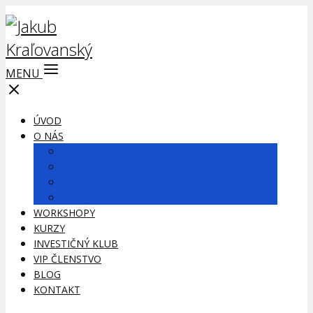
MENU
ÚVOD
O NÁS
O nás
Náš tím
Brokeri
Burzy a partneri
WORKSHOPY
KURZY
INVESTIČNÝ KLUB
VIP ČLENSTVO
BLOG
KONTAKT