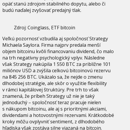
opäť stanú zdrojom stabilného dopytu, alebo či
budú naďalej zvyšovať predajný tlak.
Zdroj: Coinglass, ETF bitcoin
Veľkú pozornosť vzbudila aj spoločnosť Strategy
Michaela Saylora. Firma najprv predala menší
objem bitcoinu kvôli financovaniu dividend, čo malo
na trh negatívny psychologický vplyv. Následne
však Strategy nakúpila 1 550 BTC za približne 101
miliónov USD a zvýšila celkovú bitcoinovú rezervu
na 845 256 BTC. Ukázalo sa, že nejde o zmenu
dlhodobej stratégie, ale skôr o využitie flexibility
v rámci kapitálovej štruktúry. Pre trh to však
znamená, že príbeh Strategy už nie je taký
jednoduchý – spoločnosť teraz pracuje nielen
s nákupom bitcoinu, ale aj s prioritnými akciami,
dividendami a hotovostnými rezervami. Krátkodobé
kroky môžu ovplyvniť sentiment, z dlhodobého
hľadiska však zostáva silne viazaná na bitcoin.