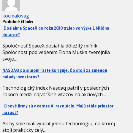
kocmalovag
Podobné články
Dosiahne SpaceX do roku 2030 tržieb vo výške 1 bilióna
dolárov?
Spoločnosť SpaceX dosiahla dôležitý míľnik.
Spoločnosť pod vedením Elona Muska zverejnila
svoje…
NASDAQ po silnom raste koriguje. Čo stojí za zmenou
nálady investorov?
Technologický index Nasdaq patril v posledných
rokoch medzi najväčších víťazov na akciových…
Čipové firmy sú v centre AI revolúcie. Majú stále priestor
na rast?
Ak by sme mali vybrať jednu technológiu, na ktorej
stojí prakticky celý…