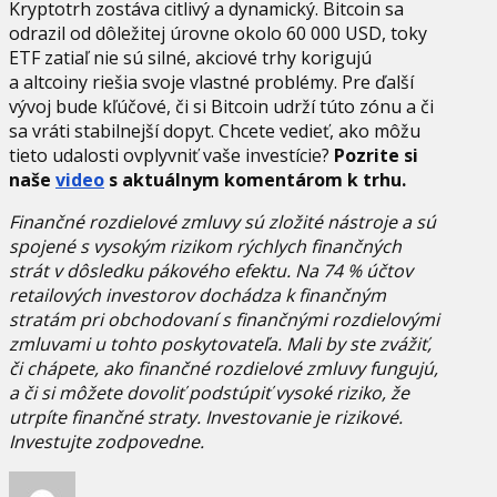
Kryptotrh zostáva citlivý a dynamický. Bitcoin sa
odrazil od dôležitej úrovne okolo 60 000 USD, toky
ETF zatiaľ nie sú silné, akciové trhy korigujú
a altcoiny riešia svoje vlastné problémy. Pre ďalší
vývoj bude kľúčové, či si Bitcoin udrží túto zónu a či
sa vráti stabilnejší dopyt. Chcete vedieť, ako môžu
tieto udalosti ovplyvniť vaše investície?
Pozrite si
naše
video
s aktuálnym komentárom k trhu.
Finančné rozdielové zmluvy sú zložité nástroje a sú
spojené s vysokým rizikom rýchlych finančných
strát v dôsledku pákového efektu. Na 74 % účtov
retailových investorov dochádza k finančným
stratám pri obchodovaní s finančnými rozdielovými
zmluvami u tohto poskytovateľa. Mali by ste zvážiť,
či chápete, ako finančné rozdielové zmluvy fungujú,
a či si môžete dovoliť podstúpiť vysoké riziko, že
utrpíte finančné straty. Investovanie je rizikové.
Investujte zodpovedne.