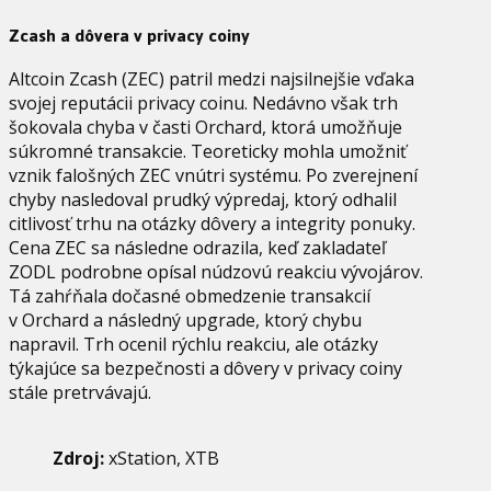
Zcash a dôvera v privacy coiny
Altcoin Zcash (ZEC) patril medzi najsilnejšie vďaka
svojej reputácii privacy coinu. Nedávno však trh
šokovala chyba v časti Orchard, ktorá umožňuje
súkromné transakcie. Teoreticky mohla umožniť
vznik falošných ZEC vnútri systému. Po zverejnení
chyby nasledoval prudký výpredaj, ktorý odhalil
citlivosť trhu na otázky dôvery a integrity ponuky.
Cena ZEC sa následne odrazila, keď zakladateľ
ZODL podrobne opísal núdzovú reakciu vývojárov.
Tá zahŕňala dočasné obmedzenie transakcií
v Orchard a následný upgrade, ktorý chybu
napravil. Trh ocenil rýchlu reakciu, ale otázky
týkajúce sa bezpečnosti a dôvery v privacy coiny
stále pretrvávajú.
Zdroj:
xStation, XTB