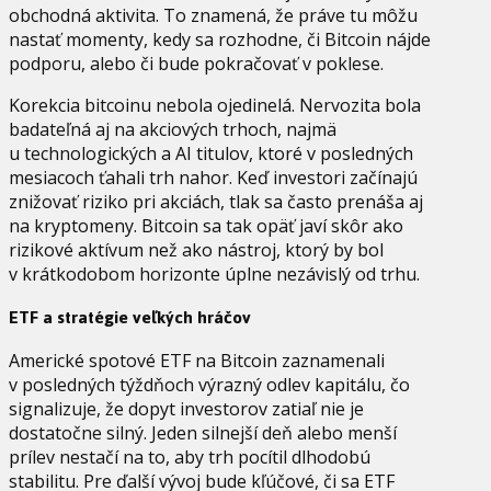
obchodná aktivita. To znamená, že práve tu môžu
nastať momenty, kedy sa rozhodne, či Bitcoin nájde
podporu, alebo či bude pokračovať v poklese.
Korekcia bitcoinu nebola ojedinelá. Nervozita bola
badateľná aj na akciových trhoch, najmä
u technologických a AI titulov, ktoré v posledných
mesiacoch ťahali trh nahor. Keď investori začínajú
znižovať riziko pri akciách, tlak sa často prenáša aj
na kryptomeny. Bitcoin sa tak opäť javí skôr ako
rizikové aktívum než ako nástroj, ktorý by bol
v krátkodobom horizonte úplne nezávislý od trhu.
ETF a stratégie veľkých hráčov
Americké spotové ETF na Bitcoin zaznamenali
v posledných týždňoch výrazný odlev kapitálu, čo
signalizuje, že dopyt investorov zatiaľ nie je
dostatočne silný. Jeden silnejší deň alebo menší
prílev nestačí na to, aby trh pocítil dlhodobú
stabilitu. Pre ďalší vývoj bude kľúčové, či sa ETF