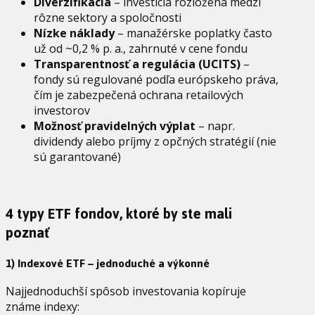
Diverzifikácia
– investícia rozložená medzi
rôzne sektory a spoločnosti
Nízke náklady
– manažérske poplatky často
už od ~0,2 % p. a., zahrnuté v cene fondu
Transparentnosť a regulácia (UCITS)
–
fondy sú regulované podľa európskeho práva,
čím je zabezpečená ochrana retailových
investorov
Možnosť pravidelných výplat
– napr.
dividendy alebo príjmy z opčných stratégií (nie
sú garantované)
4 typy ETF fondov, ktoré by ste mali
poznať
1) Indexové ETF – jednoduché a výkonné
Najjednoduchší spôsob investovania kopíruje
známe indexy: