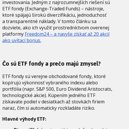
investovania. Jedným z najrozumnejších riešení sú
ETF fondy (Exchange-Traded Funds) – nástroje,
ktoré spájajú širokú diverzifikáciu, jednoduchosť
a transparentné náklady. V tomto článku sa
dozviete, ako ich využiť prostredníctvom overenej
platformy
Freedom24 – a navyše získať až 20 akcií
ako uvítací bonus.
Čo sú ETF fondy a prečo majú zmysel?
ETF fondy sú verejne obchodované fondy, ktoré
kopírujú výkonnosť vybraného indexu alebo
portfólia (napr. S&P 500, Euro Dividend Aristocrats,
technologické akcie). Kúpením jedného ETF
získavate podiel v desiatkach až stovkách firiem
naraz, čím si automaticky rozkladáte riziko.
Hlavné výhody ETF: