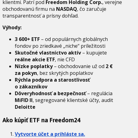
klientmi. Patrí pod
Freedom Holding Corp.
, verejne
obchodovanú firmu na
NASDAQ
, čo zaručuje
transparentnosť a prísny dohľad.
Výhody:
3 600+ ETF
– od populárnych globálnych
fondov po zriedkavé „niche“ príležitosti
Skutočné vlastníctvo aktív
– kupujete
reálne akcie ETF
, nie CFD
Nízke poplatky
– obchodovanie už od
2 €
za pokyn
, bez skrytých poplatkov
Rýchla podpora a starostlivosť
o zákazníkov
Dôveryhodnosť a bezpečnosť
– regulácia
MiFID II
, segregované klientské účty, audit
Deloitte
Ako kúpiť ETF na Freedom24
Vytvorte účet a prihláste sa.