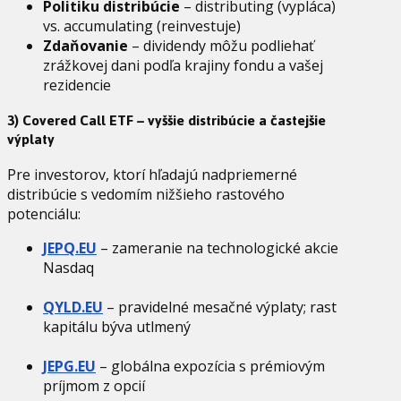
Politiku distribúcie
– distributing (vypláca)
vs. accumulating (reinvestuje)
Zdaňovanie
– dividendy môžu podliehať
zrážkovej dani podľa krajiny fondu a vašej
rezidencie
3) Covered Call ETF – vyššie distribúcie a častejšie
výplaty
Pre investorov, ktorí hľadajú nadpriemerné
distribúcie s vedomím nižšieho rastového
potenciálu:
JEPQ.EU
– zameranie na technologické akcie
Nasdaq
QYLD.EU
– pravidelné mesačné výplaty; rast
kapitálu býva utlmený
JEPG.EU
– globálna expozícia s prémiovým
príjmom z opcií