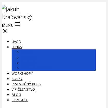
MENU
ÚVOD
O NÁS
O nás
Náš tím
Brokeri
Burzy a partneri
WORKSHOPY
KURZY
INVESTIČNÝ KLUB
VIP ČLENSTVO
BLOG
KONTAKT