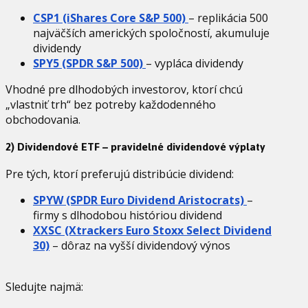
CSP1 (iShares Core S&P 500)
– replikácia 500
najväčších amerických spoločností, akumuluje
dividendy
SPY5 (SPDR S&P 500)
– vypláca dividendy
Vhodné pre dlhodobých investorov, ktorí chcú
„vlastniť trh“ bez potreby každodenného
obchodovania.
2) Dividendové ETF – pravidelné dividendové výplaty
Pre tých, ktorí preferujú distribúcie dividend:
SPYW (SPDR Euro Dividend Aristocrats)
–
firmy s dlhodobou históriou dividend
XXSC (Xtrackers Euro Stoxx Select Dividend
30)
– dôraz na vyšší dividendový výnos
Sledujte najmä: