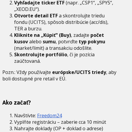
Vyhľadajte ticker ETF
(napr. „CSP1“, „SPY5“,
„XEOD.EU“).
Otvorte detail ETF
a skontrolujte triedu
fondu (UCITS), spôsob distribúcie (acc/dis),
TER a burzu.
Kliknite na „Kúpiť“ (Buy)
, zadajte
počet
kusov
alebo
sumu
, potvrďte
typ pokynu
(market/limit) a transakciu odošlite.
Skontrolujte portfólio
, či je pozícia
zaúčtovaná.
Pozn.: Vždy používajte
európske/UCITS triedy
, aby
boli dostupné pre retail v EÚ.
Ako začať?
Navštívte:
Freedom24
Vyplňte registráciu – zaberie cca 10 minút
Nahrajte doklady (OP + doklad o adrese)