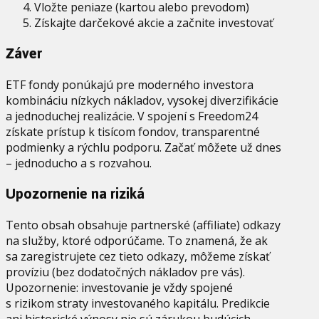
Vložte peniaze (kartou alebo prevodom)
Získajte darčekové akcie a začnite investovať
Záver
ETF fondy ponúkajú pre moderného investora
kombináciu nízkych nákladov, vysokej diverzifikácie
a jednoduchej realizácie. V spojení s Freedom24
získate prístup k tisícom fondov, transparentné
podmienky a rýchlu podporu. Začať môžete už dnes
– jednoducho a s rozvahou.
Upozornenie na riziká
Tento obsah obsahuje partnerské (affiliate) odkazy
na služby, ktoré odporúčame. To znamená, že ak
sa zaregistrujete cez tieto odkazy, môžeme získať
províziu (bez dodatočných nákladov pre vás).
Upozornenie: investovanie je vždy spojené
s rizikom straty investovaného kapitálu. Predikcie
ani historické výnosy nie sú zárukou budúcich