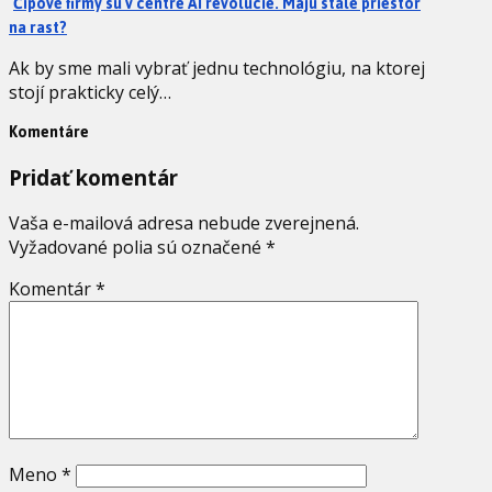
Čipové firmy sú v centre AI revolúcie. Majú stále priestor
na rast?
Ak by sme mali vybrať jednu technológiu, na ktorej
stojí prakticky celý…
Komentáre
Pridať komentár
Vaša e-mailová adresa nebude zverejnená.
Vyžadované polia sú označené
*
Komentár
*
Meno
*