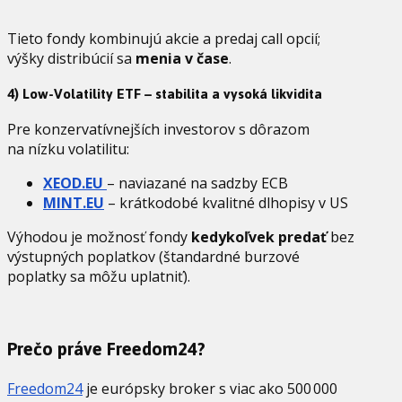
Tieto fondy kombinujú akcie a predaj call opcií;
výšky distribúcií sa
menia v čase
.
4) Low-Volatility ETF – stabilita a vysoká likvidita
Pre konzervatívnejších investorov s dôrazom
na nízku volatilitu:
XEOD.EU
– naviazané na sadzby ECB
MINT.EU
– krátkodobé kvalitné dlhopisy v US
Výhodou je možnosť fondy
kedykoľvek predať
bez
výstupných poplatkov (štandardné burzové
poplatky sa môžu uplatniť).
Prečo práve Freedom24?
Freedom24
je európsky broker s viac ako 500 000