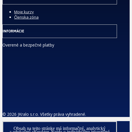
Moje kurzy
Členska zóna
INFORMÁCIE
Overené a bezpečné platby
© 2026 JKralo s.r.o. Všetky práva vyhradené.
Obsah na tejto stránke má informačný, analytický
a edukačný charakter. Nejde o individuálne investičné