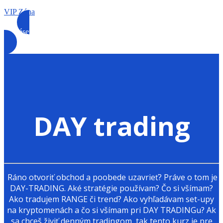
VIP Zóna
Prihlásenie
DAY trading
Ráno otvoriť obchod a poobede uzavrieť? Práve o tom je
DAY-TRADING. Aké stratégie používam? Čo si všímam?
Ako tradujem RANGE či trend? Ako vyhľadávam set-upy
na kryptomenách a čo si všímam pri DAY TRADINGu? Ak
sa chceš živiť denným tradingom, tak tento kurz je pre