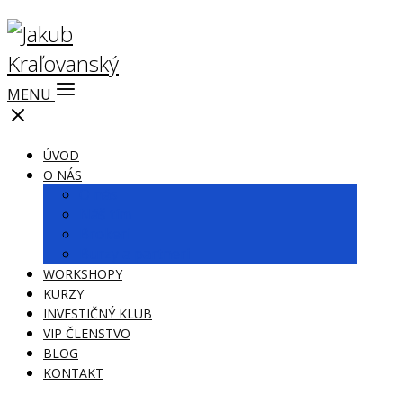
MENU
ÚVOD
O NÁS
O nás
Náš tím
Brokeri
Burzy a partneri
WORKSHOPY
KURZY
INVESTIČNÝ KLUB
VIP ČLENSTVO
BLOG
KONTAKT