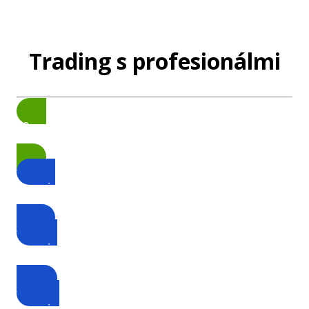
Trading s profesionálmi
12 mesiacov | 758 €
63€ / mesiac
6 mesiacov| 403 €
67€ / mesiac
3 mesiace | 213 €
71€ / mesiac
1 mesiac | 79 €