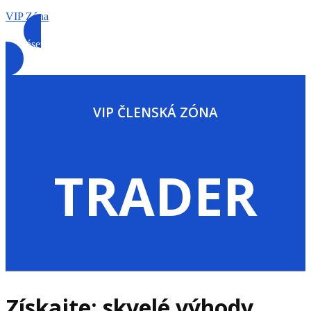
VIP Zóna
Prihlásenie
VIP ČLENSKÁ ZÓNA
TRADER
Získajte: skvelé výhody