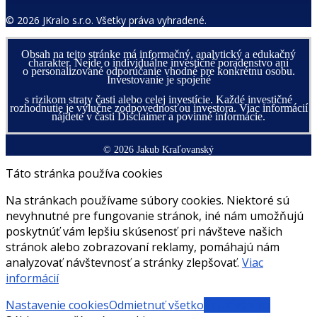
© 2026 JKralo s.r.o. Všetky práva vyhradené.
Obsah na tejto stránke má informačný, analytický a edukačný
charakter. Nejde o individuálne investičné poradenstvo ani
o personalizované odporúčanie vhodné pre konkrétnu osobu.
Investovanie je spojené
s rizikom straty časti alebo celej investície. Každé investičné
rozhodnutie je výlučne zodpovednosťou investora. Viac informácií
nájdete v časti Disclaimer a povinné informácie.
© 2026 Jakub Kraľovanský
Táto stránka používa cookies
Na stránkach používame súbory cookies. Niektoré sú
nevyhnutné pre fungovanie stránok, iné nám umožňujú
poskytnúť vám lepšiu skúsenosť pri návšteve našich
stránok alebo zobrazovaní reklamy, pomáhajú nám
analyzovať návštevnosť a stránky zlepšovať.
Viac
informácií
Nastavenie cookies
Odmietnuť všetko
Prijať všetko