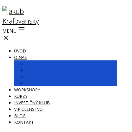
MENU
ÚVOD
O NÁS
O nás
Náš tím
Brokeri
Burzy a partneri
WORKSHOPY
KURZY
INVESTIČNÝ KLUB
VIP ČLENSTVO
BLOG
KONTAKT